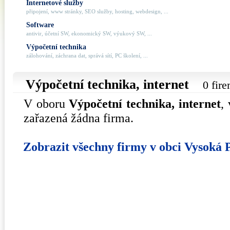
Internetové služby
připojení, www stránky, SEO služby, hosting, webdesign, ...
Software
antivir, účetní SW, ekonomický SW, výukový SW, ...
Výpočetní technika
zálohování, záchrana dat, správá sítí, PC školení, ...
Výpočetní technika, internet
0 fir
V oboru
Výpočetní technika, internet
,
zařazená žádna firma.
Zobrazit všechny firmy v obci Vysoká 