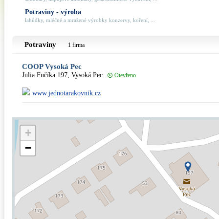
Potraviny - výroba
lahůdky, mléčné a mražené výrobky konzervy, koření, ...
Potraviny
1 firma
COOP Vysoká Pec
Julia Fučíka 197, Vysoká Pec
Otevřeno
www.jednotarakovnik.cz
+
−