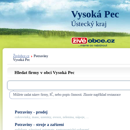
Vysoká Pec
Ústecký kraj
Živéobce.cz
Potraviny
Vysoká Pec
Hledat firmy v obci Vysoká Pec
Můžete zadat název firmy, IČ, nebo popis činnosti. Zkuste například restaurace
Potraviny - prodej
cukrovinky, maso, uzeniny, ovoce, zelenina, nápoje, ...
Potraviny - stroje a zařízení
sodobary, nápojové automaty, gastronomické vybavení, ...