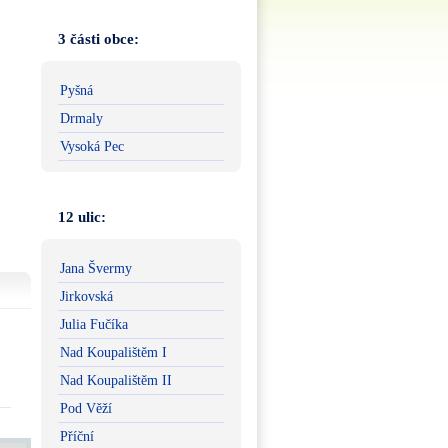
3 části obce:
Pyšná
Drmaly
Vysoká Pec
12 ulic:
Jana Švermy
Jirkovská
Julia Fučíka
Nad Koupalištěm I
Nad Koupalištěm II
Pod Věží
Příční