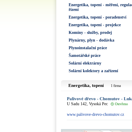
Energetika, topení - měření, regula
řízení
Energetika, topení - poradenství
Energetika, topení - projekce
Komíny - služby, prodej
Plynárny, plyn - dodávka
Plynoinstalační práce
Šamotářské práce
Solární elektrárny
Solární kolektory a zařízení
Energetika, topení
1 firma
Palivové dřevo - Chomutov - Luk
U Sadu 142, Vysoká Pec
Otevřeno
www.palivove-drevo-chomutov.cz