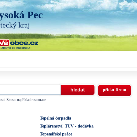
ysoká Pec
tecký kraj
přidat firmu
sti. Zkuste například restaurace
Tepelná čerpadla
Teplárenství, TUV - dodávka
Topenářské práce