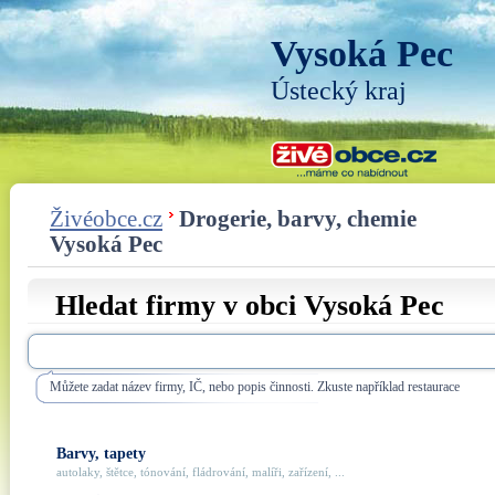
Vysoká Pec
Ústecký kraj
Živéobce.cz
Drogerie, barvy, chemie
Vysoká Pec
Hledat firmy v obci Vysoká Pec
Můžete zadat název firmy, IČ, nebo popis činnosti. Zkuste například restaurace
Barvy, tapety
autolaky, štětce, tónování, fládrování, malíři, zařízení, ...