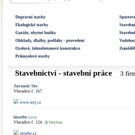
Dopravní stavby
Sportovn
Ekologické stavby
Stavební
Garáže, obytné buňky
Stavební
Obklady, dlažby, podlahy - provedení
Vodohos
Ocelové, železobetonové konstrukce
Zeměděl
Průmyslové stavby
Stavebnictví - stavební práce
3 fir
Jaromír Sec
Všeradice č. 167
www.secj.cz
imsebe
s.r.o.
Všeradice č. 124
Otevřeno
imsebe.cz