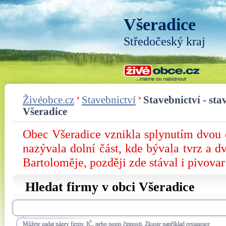
Všeradice
Středočeský kraj
Živéobce.cz
Stavebnictví
Stavebnictví - sta
Všeradice
Obec Všeradice vznikla splynutím dvou 
nazývala dolní část, kde bývala tvrz a dv
Bartoloměje, později zde stával i pivovar
Hledat firmy v obci Všeradice
Můžete zadat název firmy, IČ, nebo popis činnosti. Zkuste například restaurace