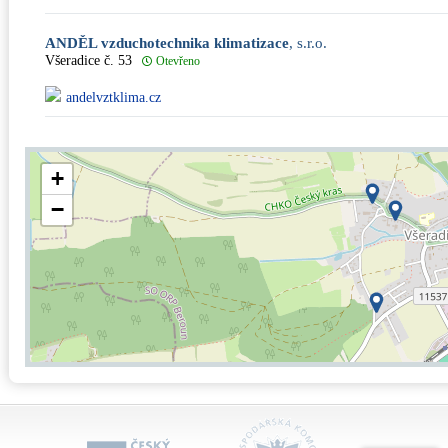
ANDĚL vzduchotechnika klimatizace
, s.r.o.
Všeradice č. 53
Otevřeno
andelvztklima.cz
+
−