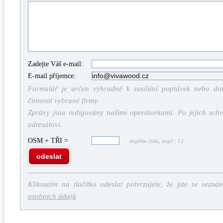
Zadejte Váš e-mail:
E-mail příjemce:
Formulář je určen výhradně k zasílání poptávek nebo dota
činností vybrané firmy.
Zprávy jsou redigovány našimi operátorkami. Po jejich schv
adresátovi.
OSM + TŘI =
doplňte číslo, např.: 12
odeslat
Kliknutím na tlačítko odeslat potvrzujete, že jste se sezná
osobních údajů