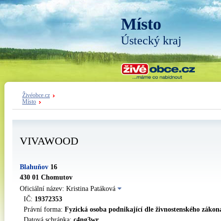
Místo
Ústecký kraj
Živéobce.cz
Místo
VIVAWOOD
Blahuňov
16
430 01 Chomutov
Oficiální název: Kristina Patáková
IČ:
19372353
Právní forma:
Fyzická osoba podnikající dle živnostenského zákon
Datová schránka:
c4ng3wr