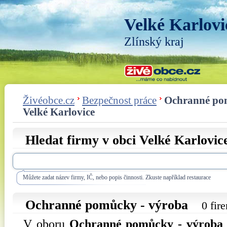
Velké Karlovi
Zlínský kraj
Živéobce.cz
Bezpečnost práce
Ochranné po
Velké Karlovice
Hledat firmy v obci Velké Karlovic
Můžete zadat název firmy, IČ, nebo popis činnosti. Zkuste například restaurace
Ochranné pomůcky - výroba
0 fir
V oboru
Ochranné pomůcky - výroba