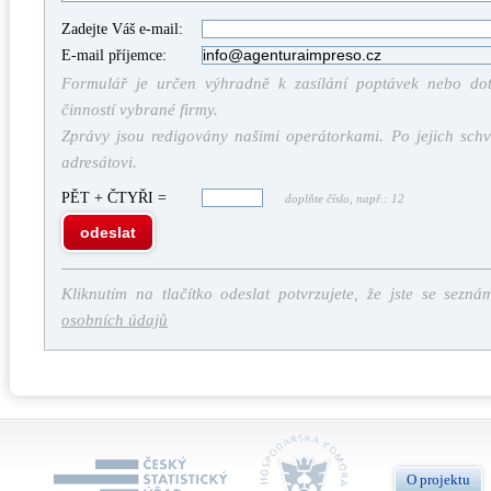
Zadejte Váš e-mail:
E-mail příjemce:
Formulář je určen výhradně k zasílání poptávek nebo dota
činností vybrané firmy.
Zprávy jsou redigovány našimi operátorkami. Po jejich schv
adresátovi.
PĚT + ČTYŘI =
doplňte číslo, např.: 12
odeslat
Kliknutím na tlačítko odeslat potvrzujete, že jste se sezná
osobních údajů
O projektu