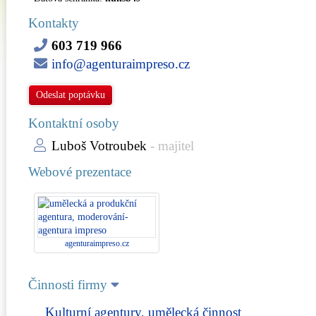
Kontakty
603 719 966
info@agenturaimpreso.cz
Odeslat poptávku
Kontaktní osoby
Luboš Votroubek
- majitel
Webové prezentace
agenturaimpreso.cz
Činnosti firmy
Kulturní agentury, umělecká činnost