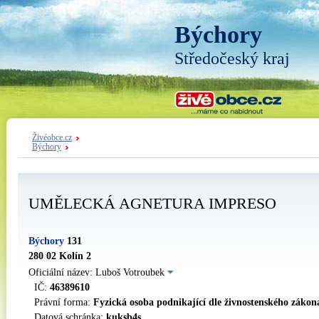
Býchory
Středočeský kraj
Živéobce.cz
Býchory
UMĚLECKÁ AGNETURA IMPRESO
Býchory
131
280 02 Kolín 2
Oficiální název: Luboš Votroubek
IČ:
46389610
Právní forma:
Fyzická osoba podnikající dle živnostenského zákon
Datová schránka:
kuksb4s