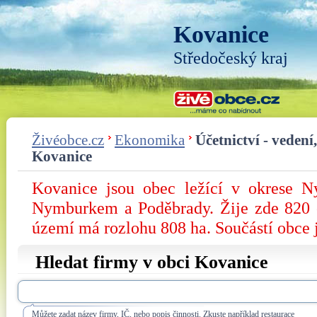
Kovanice
Středočeský kraj
Živéobce.cz
Ekonomika
Účetnictví - vedení
Kovanice
Kovanice jsou obec ležící v okrese N
Nymburkem a Poděbrady. Žije zde 820 ob
území má rozlohu 808 ha. Součástí obce j
Hledat firmy v obci Kovanice
Můžete zadat název firmy, IČ, nebo popis činnosti. Zkuste například restaurace