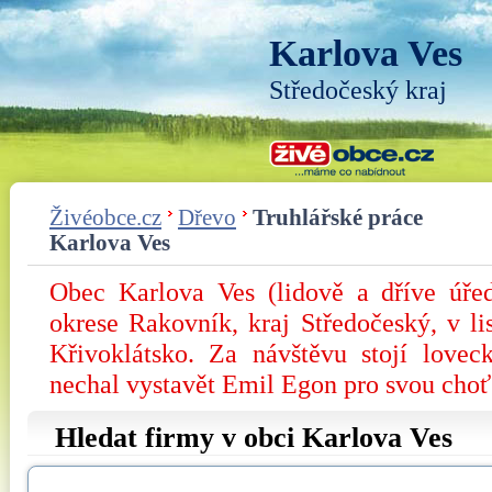
Karlova Ves
Středočeský kraj
Živéobce.cz
Dřevo
Truhlářské práce
Karlova Ves
Obec Karlova Ves (lidově a dříve úře
okrese Rakovník, kraj Středočeský, v li
Křivoklátsko. Za návštěvu stojí love
nechal vystavět Emil Egon pro svou cho
Hledat firmy v obci Karlova Ves