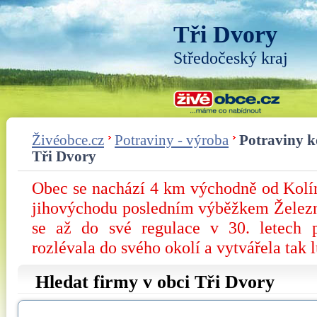
Tři Dvory
Středočeský kraj
Živéobce.cz
Potraviny - výroba
Potraviny k
Tři Dvory
Obec se nachází 4 km východně od Kolína
jihovýchodu posledním výběžkem Železn
se až do své regulace v 30. letech p
rozlévala do svého okolí a vytvářela tak l
Hledat firmy v obci Tři Dvory