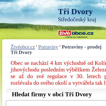
Tři Dvory
Středočeský kraj
Živéobce.cz
Potraviny
Potraviny - prodej
Tři Dvory
Obec se nachází 4 km východně od Kolína
jihovýchodu posledním výběžkem Železn
se až do své regulace v 30. letech p
rozlévala do svého okolí a vytvářela tak l
Hledat firmy v obci Tři Dvory