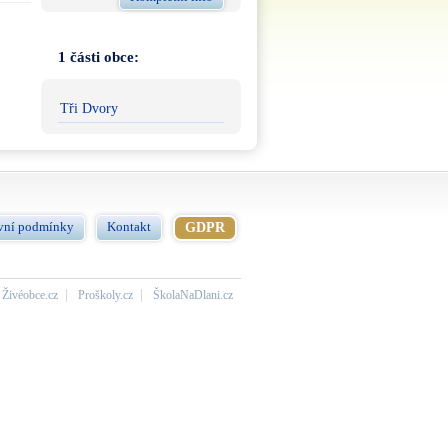
1 části obce:
Tři Dvory
vní podmínky
Kontakt
GDPR
Živéobce.cz
Proškoly.cz
ŠkolaNaDlani.cz