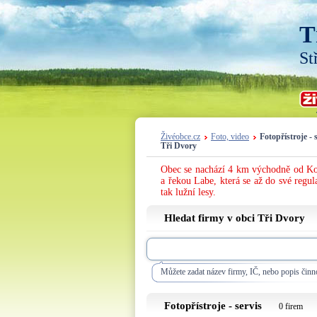
T
St
Živéobce.cz
Foto, video
Fotopřístroje - 
Tři Dvory
Obec se nachází 4 km východně od Kol
a řekou Labe, která se až do své regul
tak lužní lesy.
Hledat firmy v obci Tři Dvory
Můžete zadat název firmy, IČ, nebo popis činno
Fotopřístroje - servis
0 firem