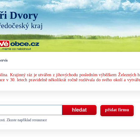
ři Dvory
ředočeský kraj
servis
ína. Krajinný ráz je utvářen z jihovýchodu posledním výběžkem Železných h
ace v 30. letech pravidelně několikrát ročně rozlévala do svého okolí a vytváře
přidat firmu
sti. Zkuste například restaurace