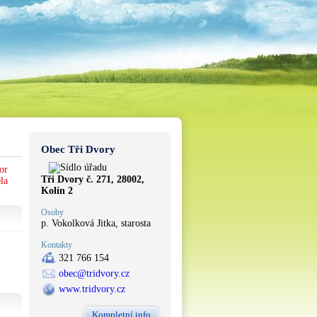
Obec Tři Dvory
or
Tři Dvory č. 271, 28002,
la
Kolín 2
Osoby
p. Vokolková Jitka, starosta
Kontakty
321 766 154
obec@tridvory.cz
www.tridvory.cz
Kompletní info