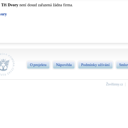
i
Tři Dvory
není dosud zařazená žádna firma.
vory
O projektu
Nápověda
Podmínky užívání
Smlu
Živéfirmy.cz