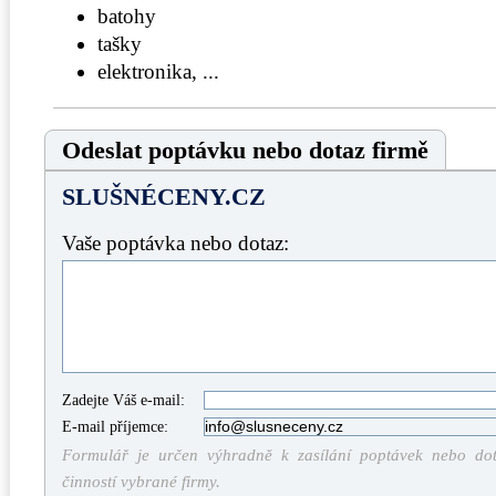
batohy
tašky
elektronika, ...
Odeslat poptávku nebo dotaz firmě
SLUŠNÉCENY.CZ
Vaše poptávka nebo dotaz:
Zadejte Váš e-mail:
E-mail příjemce:
Formulář je určen výhradně k zasílání poptávek nebo dota
činností vybrané firmy.