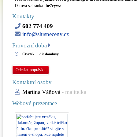
Datová schránka:
he7rywz
Kontakty
602 774 409
info@slusneceny.cz
Provozní doba
Čtvrtek
dle domluvy
Odeslat poptávku
Kontaktní osoby
Martina Váňová
- majitelka
Webové prezentace