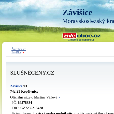
Závišice
Moravskoslezský kra
Živéobce.cz
Závišice
SLUŠNÉCENY.CZ
Závišice
93
742 21 Kopřivnice
Oficiální název: Martina Váňová
IČ:
69578834
DIČ:
CZ7256215428
Právní forma:
Fyzická osoba podnikající dle živnostenského zákon