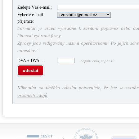
Zadejte Váš e-mail:
Vyberte e-mail
příjemce:
Formulář je určen výhradně k zasílání poptávek nebo dota
činností vybrané firmy.
Zprávy jsou redigovány našimi operátorkami. Po jejich schv
adresátovi.
DVA + DVA =
doplňte číslo, např.: 12
odeslat
Kliknutím na tlačítko odeslat potvrzujete, že jste se sezná
osobních údajů