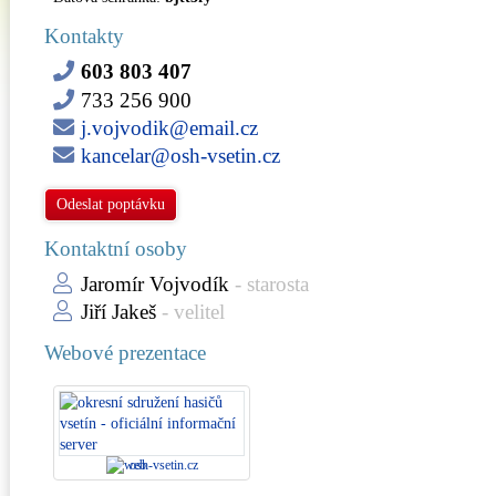
Kontakty
603 803 407
733 256 900
j.vojvodik@email.cz
kancelar@osh-vsetin.cz
Odeslat poptávku
Kontaktní osoby
Jaromír Vojvodík
- starosta
Jiří Jakeš
- velitel
Webové prezentace
osh-vsetin.cz