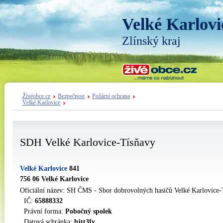
Velké Karlovi
Zlínský kraj
Živéobce.cz
Bezpečnost
Požární ochrana
Velké Karlovice
SDH Velké Karlovice-Tísňavy
Velké Karlovice
841
756 06 Velké Karlovice
Oficiální název: SH ČMS - Sbor dobrovolných hasičů Velké Karlovice
IČ:
65888332
Právní forma:
Pobočný spolek
Datová schránka:
bjtt3fy