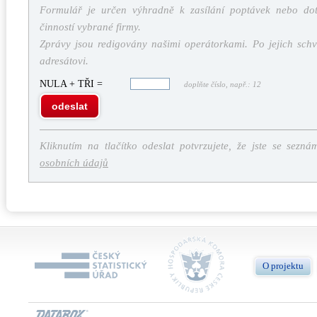
Formulář je určen výhradně k zasílání poptávek nebo dota
činností vybrané firmy.
Zprávy jsou redigovány našimi operátorkami. Po jejich schv
adresátovi.
NULA + TŘI =
doplňte číslo, např.: 12
odeslat
Kliknutím na tlačítko odeslat potvrzujete, že jste se sezná
osobních údajů
O projektu