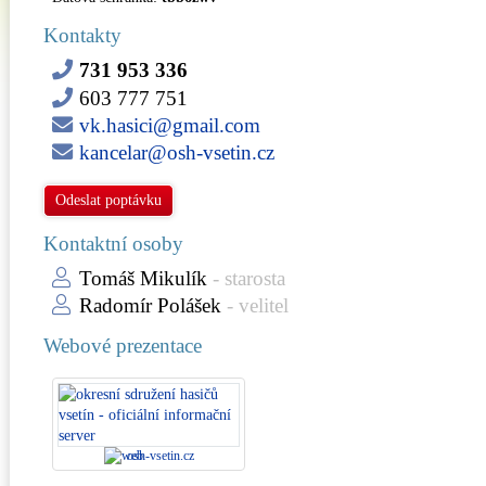
Kontakty
731 953 336
603 777 751
vk.hasici@gmail.com
kancelar@osh-vsetin.cz
Odeslat poptávku
Kontaktní osoby
Tomáš Mikulík
- starosta
Radomír Polášek
- velitel
Webové prezentace
osh-vsetin.cz