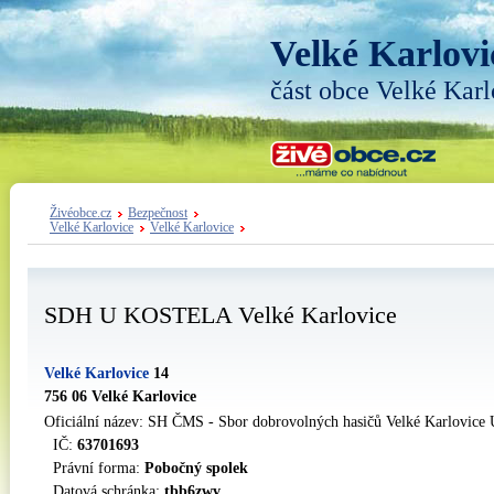
Velké Karlovi
část obce Velké Karl
Živéobce.cz
Bezpečnost
Velké Karlovice
Velké Karlovice
SDH U KOSTELA Velké Karlovice
Velké Karlovice
14
756 06 Velké Karlovice
Oficiální název: SH ČMS - Sbor dobrovolných hasičů Velké Karlovice 
IČ:
63701693
Právní forma:
Pobočný spolek
Datová schránka:
tbb6zwv