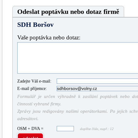
Odeslat poptávku nebo dotaz firmě
SDH Boršov
Vaše poptávka nebo dotaz:
Zadejte Váš e-mail:
E-mail příjemce:
Formulář je určen výhradně k zasílání poptávek nebo dota
činností vybrané firmy.
Zprávy jsou redigovány našimi operátorkami. Po jejich schv
adresátovi.
OSM + DVA =
doplňte číslo, např.: 12