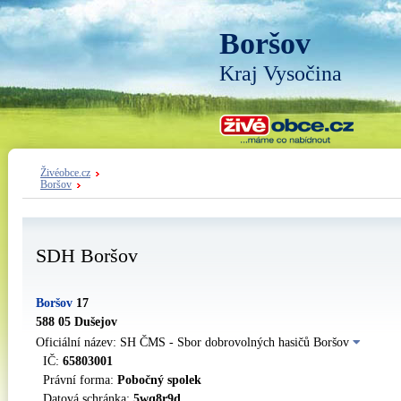
Boršov
Kraj Vysočina
Živéobce.cz
Boršov
SDH Boršov
Boršov
17
588 05 Dušejov
Oficiální název: SH ČMS - Sbor dobrovolných hasičů Boršov
IČ:
65803001
Právní forma:
Pobočný spolek
Datová schránka:
5wq8r9d