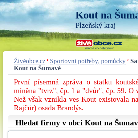
Kout na Šum
Plzeňský kraj
Živéobce.cz
Sportovní potřeby, pomůcky
Sa
Kout na Šumavě
První písemná zpráva o statku koutsk
míněna "tvrz", čp. 1 a "dvůr", čp. 59. O 
Než však vznikla ves Kout existovala na
Rajčůr) osada Brandýs.
Hledat firmy v obci Kout na Šumav