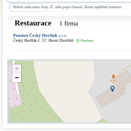
Můžete zadat název firmy, IČ, nebo popis činnosti. Zkuste například restaurace
Restaurace
1 firma
Penzion Český Heršlák
s.r.o.
Český Heršlák č. 57, Horní Dvořiště
Otevřeno
+
−