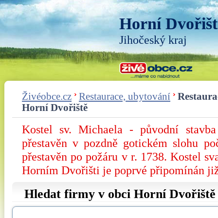
Horní Dvořišt
Jihočeský kraj
Živéobce.cz
Restaurace, ubytování
Restaura
Horní Dvořiště
Kostel sv. Michaela - původní stavba 
přestavěn v pozdně gotickém slohu poč
přestavěn po požáru v r. 1738. Kostel s
Horním Dvořišti je poprvé připomínán již
Hledat firmy v obci Horní Dvořiště