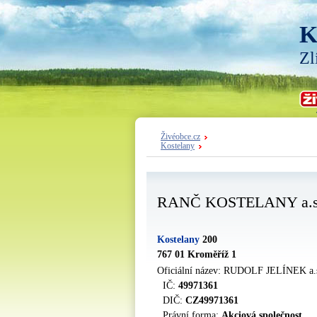
K
Zl
Živéobce.cz
Kostelany
RANČ KOSTELANY a.s
Kostelany
200
767 01 Kroměříž 1
Oficiální název: RUDOLF JELÍNEK a.
IČ:
49971361
DIČ:
CZ49971361
Právní forma:
Akciová společnost