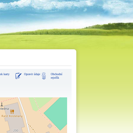
sk karty
Opravit údaje
Obchodní
rejstřík