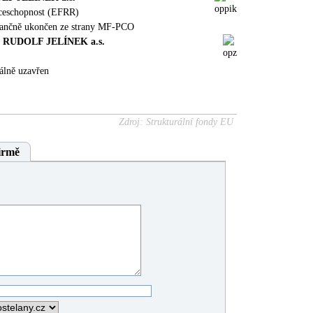
nceschopnost (EFRR)
nančně ukončen ze strany MF-PCO
sti RUDOLF JELÍNEK a.s.
álně uzavřen
Zdroj: Strukturální fondy EU
irmě