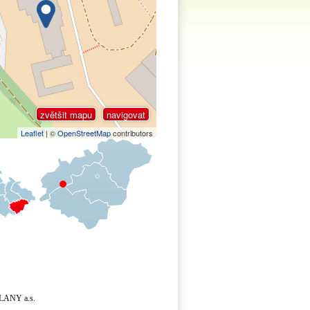
zvětšit mapu
navigovat
Leaflet
| ©
OpenStreetMap
contributors