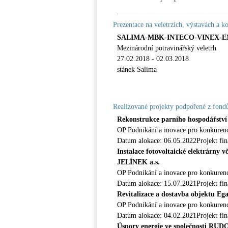
Prezentace na veletrzích, výstavách a k
SALIMA-MBK-INTECO-VINEX-E
Mezinárodní potravinářský veletrh
27.02.2018 - 02.03.2018
stánek Salima
Realizované projekty podpořené z fon
Rekonstrukce parního hospodářstv
OP Podnikání a inovace pro konkure
Datum alokace: 06.05.2022Projekt fi
Instalace fotovoltaické elektrárny
JELÍNEK a.s.
OP Podnikání a inovace pro konkure
Datum alokace: 15.07.2021Projekt fi
Revitalizace a dostavba objektu Eg
OP Podnikání a inovace pro konkure
Datum alokace: 04.02.2021Projekt fi
Úspory energie ve společnosti RU