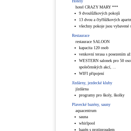
Hotely
hotel CRAZY MARY ***
9 dvoulůžkových pokojů
13 dvou a čtyřlůžkových apart
všechny pokoje jsou vybavené 
Restaurace
restaurace SALOON
kapacita 120 osob
venkovní terasa s posezením až
WESTERN salonek pro 50 osob v
společenských akcí, ...
WIFI připojení
Jízdárny, jezdecké kluby
jízdárna
programy pro školy, školky
Plavecké bazény, sauny
aquacentrum
sauna
whirlpool
bazén s protiproudem