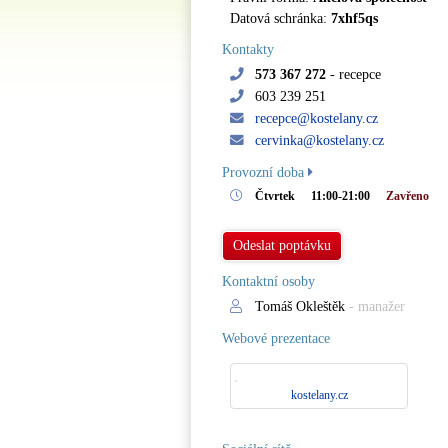
Datová schránka:
7xhf5qs
Kontakty
573 367 272
- recepce
603 239 251
recepce@kostelany.cz
cervinka@kostelany.cz
Provozní doba
Čtvrtek
11:00-21:00
Zavřeno
Odeslat poptávku
Kontaktní osoby
Tomáš Okleštěk
- manažer
Webové prezentace
kostelany.cz