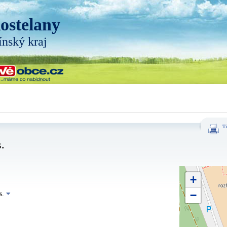
ostelany
ínský kraj
Ti
.
+
−
s.