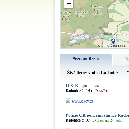
−
Seznam firem
N
Živé firmy v obci Radonice
17
O & K
, spol. s r.o.
Radonice č. 195
zavřeno
www.okcv.cz
Policie ČR policejní stanice Rad
Radonice č. 97
Otevřeno 24 hodin