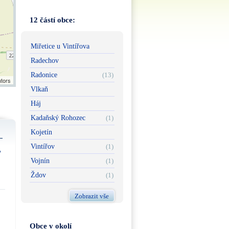
12 částí obce:
Miřetice u Vintířova
Radechov
Radonice
(13)
utors
Vlkaň
Háj
Kadaňský Rohozec
(1)
Kojetín
Vintířov
(1)
Vojnín
(1)
Ždov
(1)
Zobrazit vše
Obce v okolí