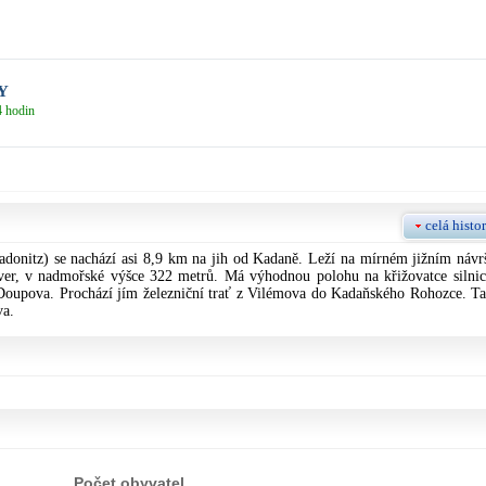
Y
4 hodin
celá histor
onitz) se nachází asi 8,9 km na jih od Kadaně. Leží na mírném jižním návrš
ver, v nadmořské výšce 322 metrů. Má výhodnou polohu na křižovatce silnic
oupova. Prochází jím železniční trať z Vilémova do Kadaňského Rohozce. T
va.