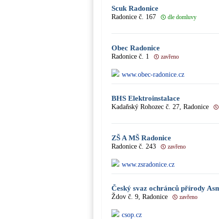
Scuk Radonice
Radonice č. 167
dle domluvy
Obec Radonice
Radonice č. 1
zavřeno
www.obec-radonice.cz
BHS Elektroinstalace
Kadaňský Rohozec č. 27, Radonice
ZŠ A MŠ Radonice
Radonice č. 243
zavřeno
www.zsradonice.cz
Český svaz ochránců přírody As
Ždov č. 9, Radonice
zavřeno
csop.cz