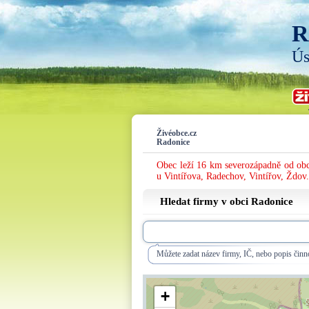
R
Ús
Živéobce.cz
Radonice
Obec leží 16 km severozápadně od obc
u Vintířova, Radechov, Vintířov, Ždov.
Hledat firmy v obci Radonice
Můžete zadat název firmy, IČ, nebo popis činno
+