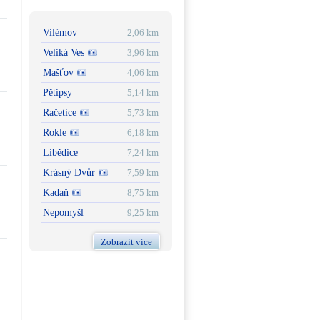
Vilémov
2,06 km
Veliká Ves
3,96 km
Mašťov
4,06 km
Pětipsy
5,14 km
Račetice
5,73 km
Rokle
6,18 km
Libědice
7,24 km
Krásný Dvůr
7,59 km
Kadaň
8,75 km
Nepomyšl
9,25 km
Zobrazit více