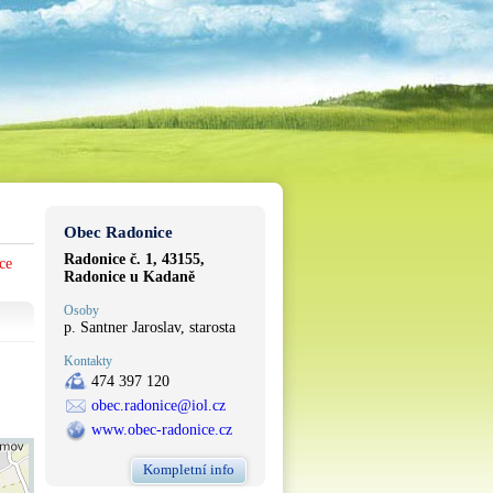
Obec Radonice
Radonice č. 1, 43155,
ce
Radonice u Kadaně
Osoby
p. Santner Jaroslav, starosta
Kontakty
474 397 120
obec.radonice@iol.cz
www.obec-radonice.cz
Kompletní info