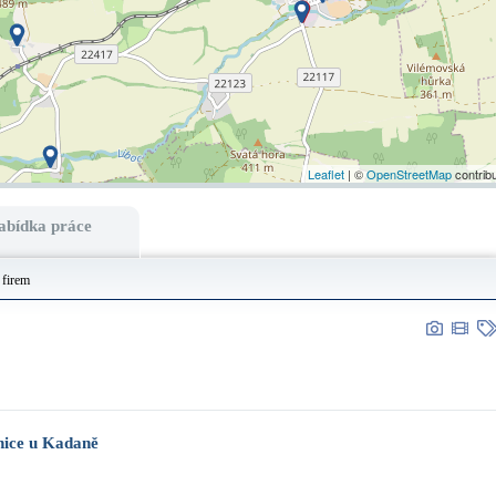
Leaflet
| ©
OpenStreetMap
contrib
abídka práce
 firem
onice u Kadaně