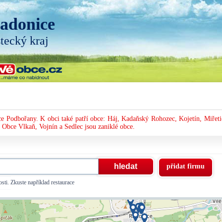
adonice
tecký kraj
e Podbořany. K obci také patří obce: Háj, Kadaňský Rohozec, Kojetín, Miřeti
 Obce Vlkaň, Vojnín a Sedlec jsou zaniklé obce.
přidat firmu
sti. Zkuste například restaurace