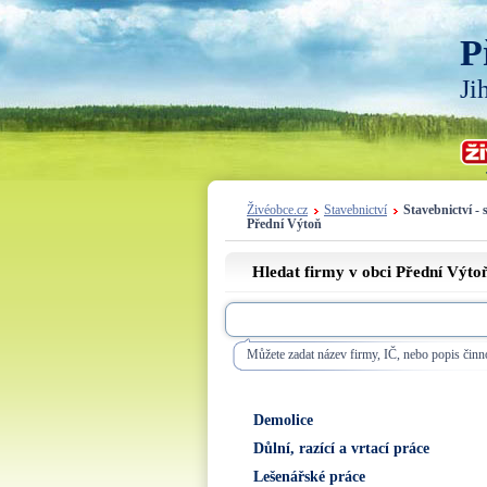
P
Ji
Živéobce.cz
Stavebnictví
Stavebnictví - 
Přední Výtoň
Hledat firmy v obci Přední Výto
Můžete zadat název firmy, IČ, nebo popis činno
Demolice
Důlní, razící a vrtací práce
Lešenářské práce