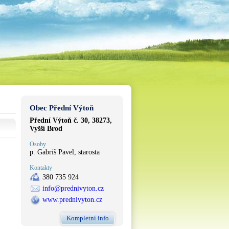
Obec Přední Výtoň
Přední Výtoň č. 30, 38273,
Vyšší Brod
Osoby
p. Gabriš Pavel, starosta
Kontakty
380 735 924
info@prednivyton.cz
www.prednivyton.cz
Kompletní info