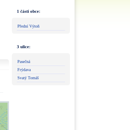
1 části obce:
Přední Výtoň
3 ulice:
Pasečná
Frýdava
Svatý Tomáš