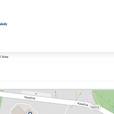
hledy
1 firma