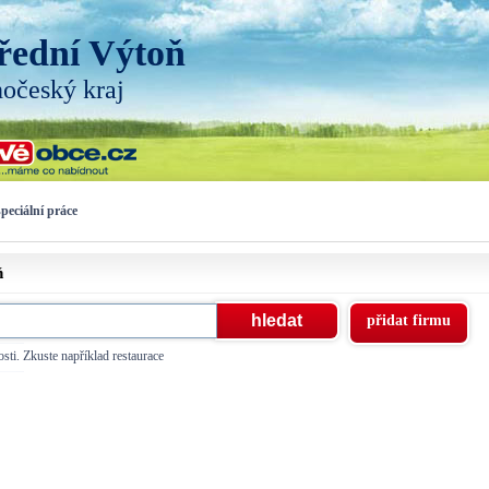
řední Výtoň
hočeský kraj
speciální práce
ň
přidat firmu
sti. Zkuste například restaurace