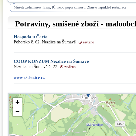
Můžete zadat název firmy, IČ, nebo popis činnosti. Zkuste například restaurace
Potraviny, smíšené zboží - maloob
Hospoda u Čerta
Pohorsko č. 62, Nezdice na Šumavě
zavřeno
COOP KONZUM Nezdice na Šumavě
Nezdice na Šumavě č. 27
zavřeno
www.zkdsusice.cz
+
−