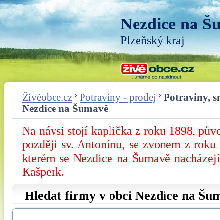
Nezdice na Š
Plzeňský kraj
Živéobce.cz
Potraviny - prodej
Potraviny, s
Nezdice na Šumavě
Na návsi stojí kaplička z roku 1898, pů
později sv. Antonínu, se zvonem z roku
kterém se Nezdice na Šumavě nacházejí, 
Kašperk.
Hledat firmy v obci Nezdice na Šu