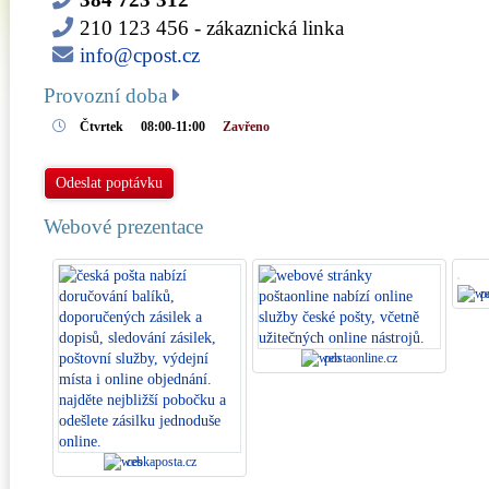
210 123 456
- zákaznická linka
info@cpost.cz
Provozní doba
Čtvrtek
08:00-11:00
Zavřeno
Odeslat poptávku
Webové prezentace
po
postaonline.cz
ceskaposta.cz