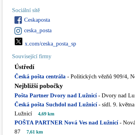
Sociální sítě
Ceskaposta
ceska_posta
x.com/ceska_posta_sp
Související firmy
Ústředí
Česká pošta centrála
- Politických vězňů 909/4, 
Nejbližší pobočky
Pošta Partner Dvory nad Lužnicí
- Dvory nad Luž
Česká pošta Suchdol nad Lužnicí
- sídl. 9. květ
Lužnicí
4,69 km
POŠTA PARTNER Nová Ves nad Lužnicí
- Nová
87
7,61 km