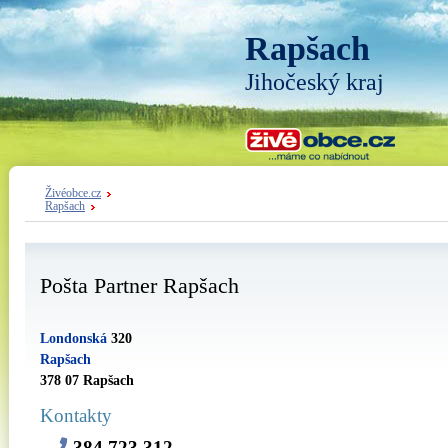
Rapšach
Jihočeský kraj
Živéobce.cz
Rapšach
Pošta Partner Rapšach
Londonská
320
Rapšach
378 07 Rapšach
Kontakty
384 723 312