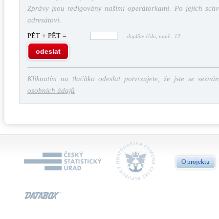
Zprávy jsou redigovány našimi operátorkami. Po jejich schv
adresátovi.
PĚT + PĚT =
doplňte číslo, např.: 12
odeslat
Kliknutím na tlačítko odeslat potvrzujete, že jste se sezná
osobních údajů
O projektu