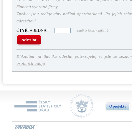
činností vybrané firmy.
Zprávy jsou redigovány našimi operátorkami. Po jejich schv
adresátovi.
ČTYŘI + JEDNA =
doplňte číslo, např.: 12
odeslat
Kliknutím na tlačítko odeslat potvrzujete, že jste se sezná
osobních údajů
O projektu