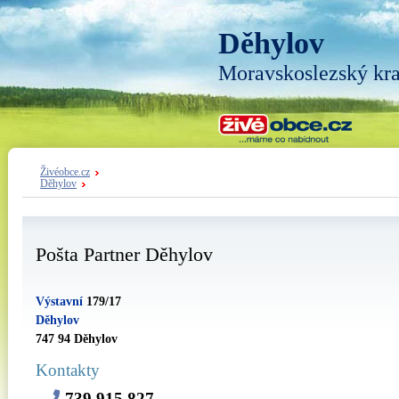
Děhylov
Moravskoslezský kra
Živéobce.cz
Děhylov
Pošta Partner Děhylov
Výstavní
179/17
Děhylov
747 94 Děhylov
Kontakty
739 915 827