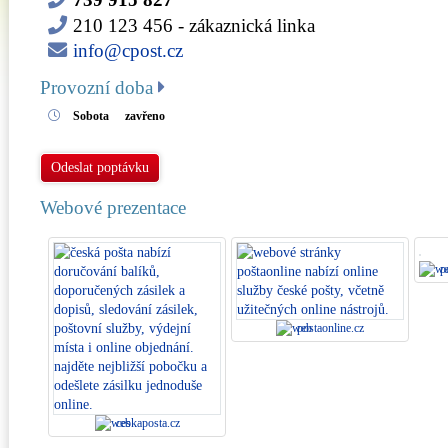
210 123 456
- zákaznická linka
info@cpost.cz
Provozní doba
Sobota
zavřeno
Odeslat poptávku
Webové prezentace
po
postaonline.cz
ceskaposta.cz