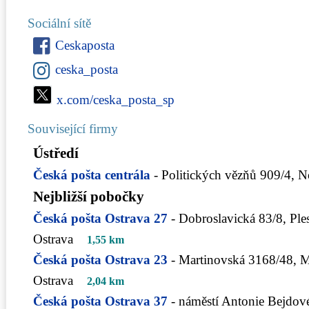
Sociální sítě
Ceskaposta
ceska_posta
x.com/ceska_posta_sp
Související firmy
Ústředí
Česká pošta centrála
- Politických vězňů 909/4, 
Nejbližší pobočky
Česká pošta Ostrava 27
- Dobroslavická 83/8, Ple
Ostrava
1,55 km
Česká pošta Ostrava 23
- Martinovská 3168/48, M
Ostrava
2,04 km
Česká pošta Ostrava 37
- náměstí Antonie Bejdov