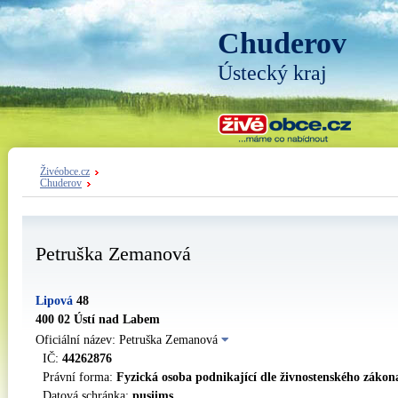
Chuderov
Ústecký kraj
Živéobce.cz
Chuderov
Petruška Zemanová
Lipová
48
400 02 Ústí nad Labem
Oficiální název: Petruška Zemanová
IČ:
44262876
Právní forma:
Fyzická osoba podnikající dle živnostenského zákon
Datová schránka:
pusiims