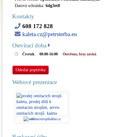
Datová schránka:
6dg3et8
Kontakty
608 172 828
kaleta.cz@petrsterba.eu
Otevírací doba
Čtvrtek
08:00-16:00
Otevřeno, brzy zavírá
Odeslat poptávku
Webové prezentace
omitacistrojekaleta.cz
Bankovní účty