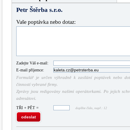
Petr Štěrba s.r.o.
Vaše poptávka nebo dotaz:
Zadejte Váš e-mail:
E-mail příjemce:
Formulář je určen výhradně k zasílání poptávek nebo dota
činností vybrané firmy.
Zprávy jsou redigovány našimi operátorkami. Po jejich schv
adresátovi.
TŘI + PĚT =
doplňte číslo, např.: 12
odeslat