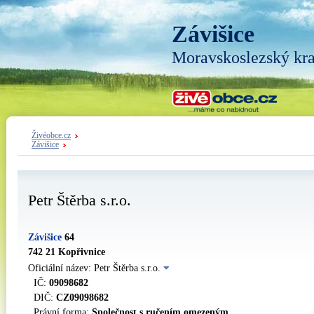
Závišice
Moravskoslezský kra
Živéobce.cz
Závišice
Petr Štěrba s.r.o.
Závišice
64
742 21 Kopřivnice
Oficiální název: Petr Štěrba s.r.o.
IČ:
09098682
DIČ:
CZ09098682
Právní forma:
Společnost s ručením omezeným