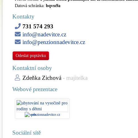
Datová schránka:
bqvss9a
Kontakty
731 574 293
info@nadevitce.cz
info@penzionnadevitce.cz
Odeslat poptávku
Kontaktní osoby
Zdeňka Zichová
- majitelka
Webové prezentace
penzionnadevitce.cz
Sociální sítě