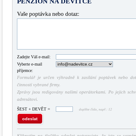
PENZION NA DEVÍTCE
Vaše poptávka nebo dotaz:
Zadejte Váš e-mail:
Vyberte e-mail
příjemce:
Formulář je určen výhradně k zasílání poptávek nebo dota
činností vybrané firmy.
Zprávy jsou redigovány našimi operátorkami. Po jejich schv
adresátovi.
ŠEST + DEVĚT =
doplňte číslo, např.: 12
odeslat
Kliknutím na tlačítko odeslat potvrzujete, že jste se sezná