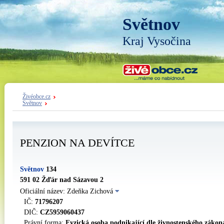
Světnov
Kraj Vysočina
Živéobce.cz
Světnov
PENZION NA DEVÍTCE
Světnov
134
591 02 Žďár nad Sázavou 2
Oficiální název: Zdeňka Zichová
IČ:
71796207
DIČ:
CZ5959060437
Právní forma:
Fyzická osoba podnikající dle živnostenského zákon