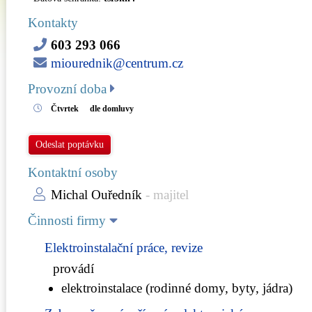
Kontakty
603 293 066
miourednik@centrum.cz
Provozní doba
Čtvrtek
dle domluvy
Odeslat poptávku
Kontaktní osoby
Michal Ouředník
- majitel
Činnosti firmy
Elektroinstalační práce, revize
provádí
elektroinstalace (rodinné domy, byty, jádra)