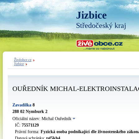
Jizbice
Středočeský kraj
Živéobce.cz
Jizbice
OUŘEDNÍK MICHAL-ELEKTROINSTALA
Zavadilka
8
288 02 Nymburk 2
Oficiální název: Michal Ouředník
IČ:
75571129
Právní forma:
Fyzická osoba podnikající dle živnostenského zákon
Datová schránka:
tsf5kh4