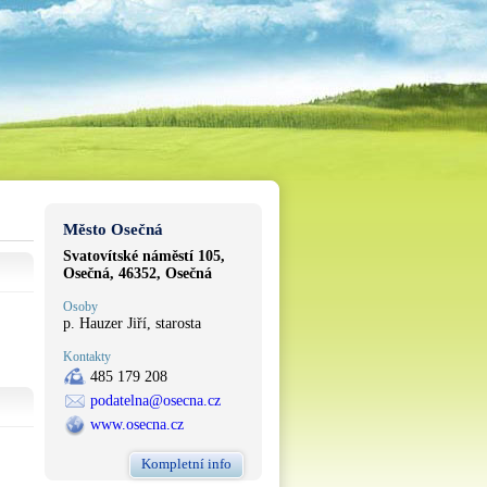
Město Osečná
Svatovítské náměstí 105,
Osečná, 46352, Osečná
Osoby
p. Hauzer Jiří, starosta
Kontakty
485 179 208
podatelna@osecna.cz
www.osecna.cz
Kompletní info