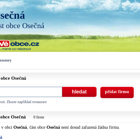
sečná
st obce Osečná
prostory
t obce
Osečná
přidat firmu
sti. Zkuste například restaurace
t obce
Osečná
0 firem
, v obci
Osečná
, část obce
Osečná
není dosud zařazená žádna firma.
ná