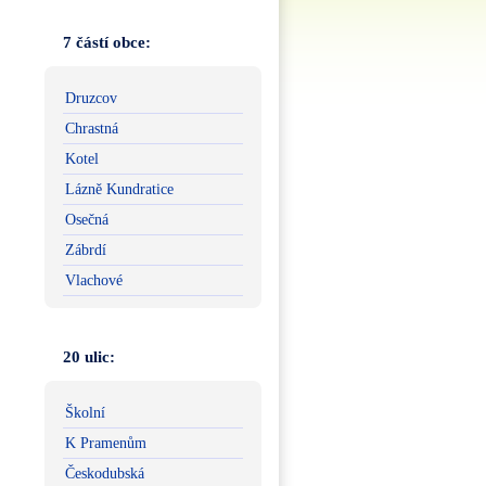
7 částí obce:
Druzcov
Chrastná
Kotel
Lázně Kundratice
Osečná
Zábrdí
Vlachové
20 ulic:
Školní
K Pramenům
Českodubská