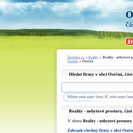
O
čá
Živéobce.cz
Reality
Reality - nebytové 
Osečná
Osečná
Hledat firmy v obci Osečná, čás
Můžete zadat název firmy, IČ, nebo popis činno
Reality - nebytové prostory, čás
V oboru
Reality - nebytové prostory
Zobrazit všechny firmy v obci Oseč