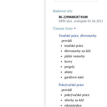
Bankovní účty
86-2299600287/0100
DPH účet, zveřejněn 01.04.2013
Činnosti firmy
Tesařské práce, dřevostavby
provádí
tesařské práce
dřevostavby na klíč
půdní vestavby
krovy
pergoly
altány
garážová stání
Pokrývačské práce
provádí
pokrývačské práce
střechy na klíč
rekonstrukce