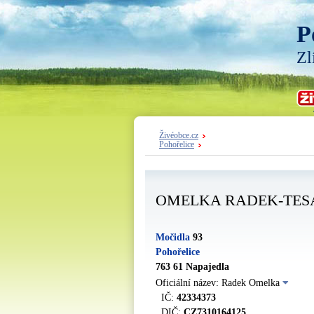
P
Zl
Živéobce.cz
Pohořelice
OMELKA RADEK-TES
Močidla
93
Pohořelice
763 61 Napajedla
Oficiální název: Radek Omelka
IČ:
42334373
DIČ:
CZ7310164125