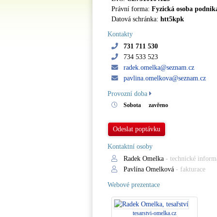
Právní forma:
Fyzická osoba podnika
Datová schránka:
htt5kpk
Kontakty
731 711 530
734 533 523
radek.omelka@seznam.cz
pavlina.omelkova@seznam.cz
Provozní doba
Sobota
zavřeno
Odeslat poptávku
Kontaktní osoby
Radek Omelka
- technické inform
Pavlína Omelková
- fakturace
Webové prezentace
tesarstvi-omelka.cz