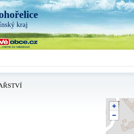
ohořelice
ínský kraj
AŘSTVÍ
+
−