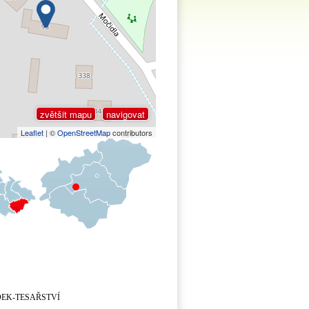
zvětšit mapu
navigovat
Leaflet
| ©
OpenStreetMap
contributors