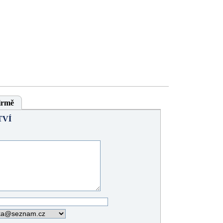
irmě
TVÍ