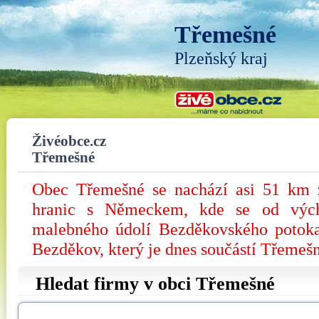
Třemešné
Plzeňský kraj
Živéobce.cz
Třemešné
Obec Třemešné se nachází asi 51 km 
hranic s Německem, kde se od vých
malebného údolí Bezděkovského potoka
Bezděkov, který je dnes součástí Třemeš
Hledat firmy v obci Třemešné