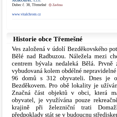
AGROBAC
s.r.o.
Dubec č. 38, Třemešné
Zavřeno
www.vitalchrom.cz
Historie obce Třemešné
Ves založená v údolí Bezděkovského po
Bělé nad Radbuzou. Náležela mezi cho
centrem bývala nedaleká Bělá. Prvně 
vybudovaná kolem obdélné nepravidelné 
96 domů s 312 obyvateli. Dnes je o
Bezděkovem. Pro obě lokality je užívá
Značná část objektů v obci, která 
obyvatel, je využívána pouze rekreačn
krajině při železniční trati Doma
předpoklady stát se v budoucnu střediske