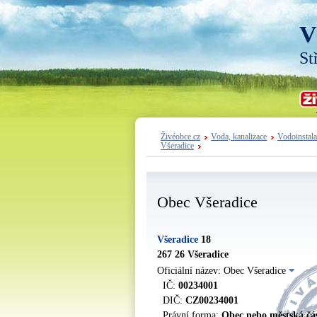
V
St
Živéobce.cz
Voda, kanalizace
Vodoinstala
Všeradice
Obec Všeradice
Všeradice
18
267 26 Všeradice
Oficiální název: Obec Všeradice
IČ:
00234001
DIČ:
CZ00234001
Právní forma:
Obec nebo městská čá