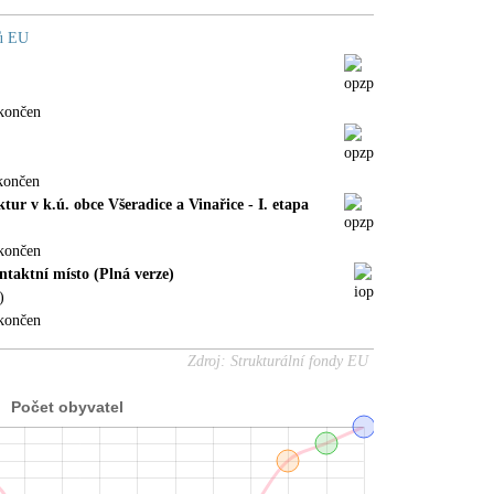
dů EU
končen
končen
r v k.ú. obce Všeradice a Vinařice - I. etapa
končen
taktní místo (Plná verze)
)
končen
Zdroj: Strukturální fondy EU