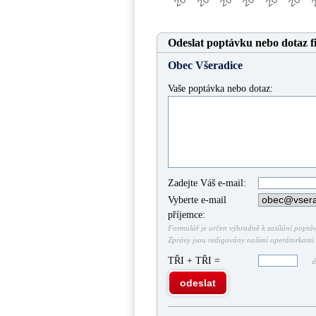
Odeslat poptávku nebo dotaz f
Obec Všeradice
Vaše poptávka nebo dotaz:
Zadejte Váš e-mail:
Vyberte e-mail
příjemce:
Formulář je určen výhradně k zasílání poptáve
Zprávy jsou redigovány našimi operátorkami. 
TŘI + TŘI =
do
odeslat