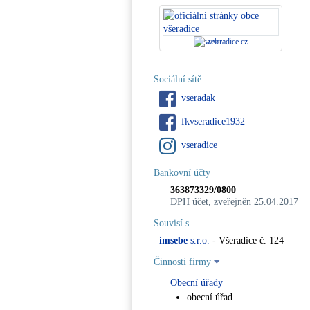
vseradice.cz
Sociální sítě
vseradak
fkvseradice1932
vseradice
Bankovní účty
363873329/0800
DPH účet, zveřejněn 25.04.2017
Souvisí s
imsebe
s.r.o.
- Všeradice č. 124
Činnosti firmy
Obecní úřady
obecní úřad