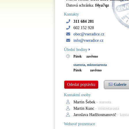
Datová schránka:
f4ya7qz
Kontakty
311 684 281
602 152 928
obec@vseradice.cz
info@vseradice.cz
Úřední hodiny
Pátek
zavřeno
starosta, místostarosta
Pátek
zavřeno
Odeslat poptávku
Galerie
Kontaktní osoby
Martin Šebek
- starosta
Martin Kunc
- místostarosta
Jaroslava Hadžiosmanovič
- konta
Webové prezentace