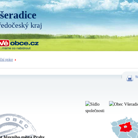
šeradice
ředočeský kraj
ční práce
Ti
st hlavního města Prahy