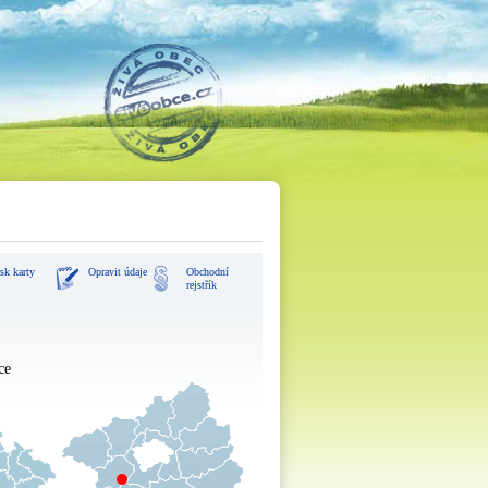
sk karty
Opravit údaje
Obchodní
rejstřík
zvětšit mapu
navigovat