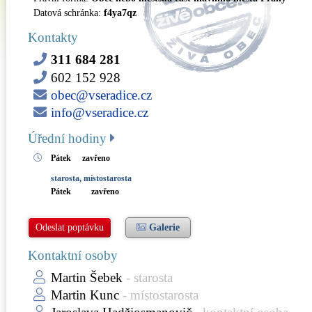
Datová schránka:
f4ya7qz
Kontakty
311 684 281
602 152 928
obec@vseradice.cz
info@vseradice.cz
Úřední hodiny
Pátek
zavřeno
starosta, místostarosta
Pátek
zavřeno
Odeslat poptávku
Galerie
Kontaktní osoby
Martin Šebek
- starosta
Martin Kunc
- místostarosta