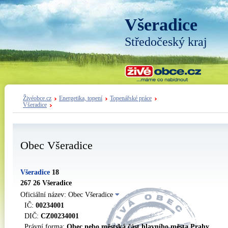
Všeradice
Středočeský kraj
Živéobce.cz
Energetika, topení
Topenářské práce
Všeradice
Obec Všeradice
Všeradice
18
267 26 Všeradice
Oficiální název: Obec Všeradice
IČ:
00234001
DIČ:
CZ00234001
Právní forma:
Obec nebo městská část hlavního města Prahy