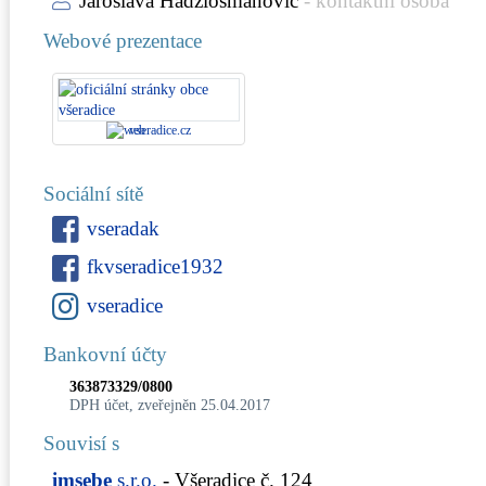
Jaroslava Hadžiosmanovič
- kontaktní osoba
Webové prezentace
vseradice.cz
Sociální sítě
vseradak
fkvseradice1932
vseradice
Bankovní účty
363873329/0800
DPH účet, zveřejněn 25.04.2017
Souvisí s
imsebe
s.r.o.
- Všeradice č. 124