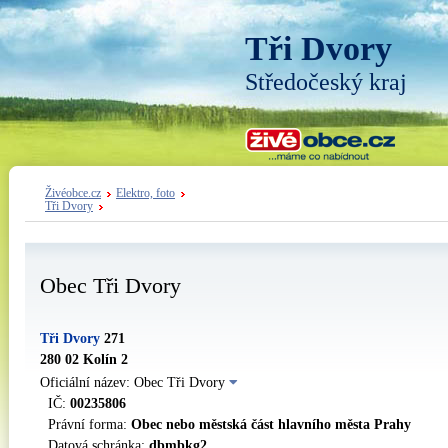
Tři Dvory
Středočeský kraj
Živéobce.cz
Elektro, foto
Tři Dvory
Obec Tři Dvory
Tři Dvory
271
280 02 Kolín 2
Oficiální název: Obec Tři Dvory
IČ:
00235806
Právní forma:
Obec nebo městská část hlavního města Prahy
Datová schránka:
dbmbkg2