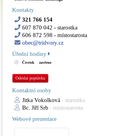
Kontakty
321 766 154
607 870 042
- starostka
606 872 598
- místostarosta
obec@tridvory.cz
Úřední hodiny
Čtvrtek
zavřeno
Odeslat poptávku
Kontaktní osoby
Jitka Vokolková
- starostka
Bc. Jiří Srb
- místostarosta
Webové prezentace