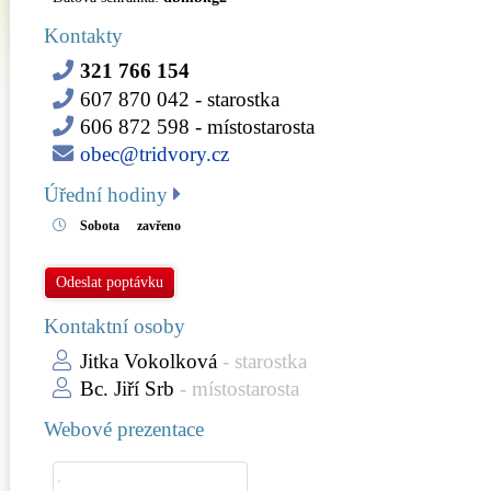
Kontakty
321 766 154
607 870 042
- starostka
606 872 598
- místostarosta
obec@tridvory.cz
Úřední hodiny
Sobota
zavřeno
Odeslat poptávku
Kontaktní osoby
Jitka Vokolková
- starostka
Bc. Jiří Srb
- místostarosta
Webové prezentace