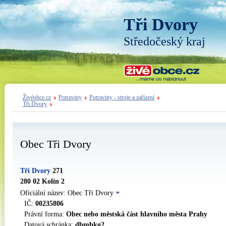
Tři Dvory
Středočeský kraj
Živéobce.cz
Potraviny
Potraviny - stroje a zařízení
Tři Dvory
Obec Tři Dvory
Tři Dvory
271
280 02 Kolín 2
Oficiální název: Obec Tři Dvory
IČ:
00235806
Právní forma:
Obec nebo městská část hlavního města Prahy
Datová schránka:
dbmbkg2