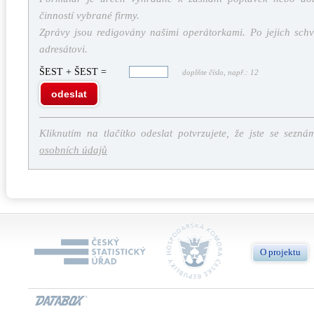
činností vybrané firmy.
Zprávy jsou redigovány našimi operátorkami. Po jejich schv
adresátovi.
ŠEST + ŠEST =
doplňte číslo, např.: 12
odeslat
Kliknutím na tlačítko odeslat potvrzujete, že jste se sezná
osobních údajů
O projektu