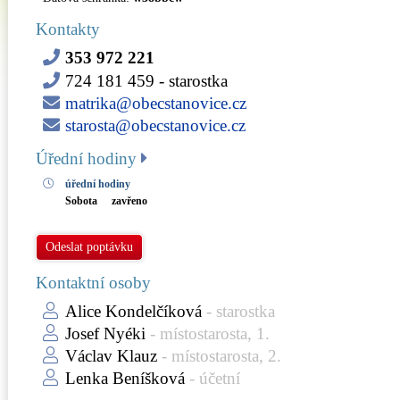
Kontakty
353 972 221
724 181 459
- starostka
matrika@obecstanovice.cz
starosta@obecstanovice.cz
Úřední hodiny
úřední hodiny
Sobota
zavřeno
Odeslat poptávku
Kontaktní osoby
Alice Kondelčíková
- starostka
Josef Nyéki
- místostarosta, 1.
Václav Klauz
- místostarosta, 2.
Lenka Beníšková
- účetní