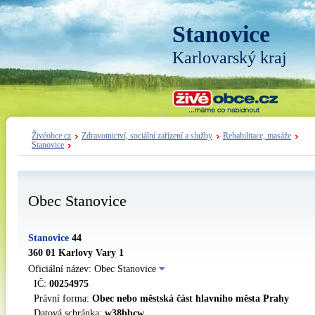
Stanovice
Karlovarský kraj
Živéobce.cz
Zdravotnictví, sociální zařízení a služby
Rehabilitace, masáže
Stanovice
Obec Stanovice
Stanovice
44
360 01 Karlovy Vary 1
Oficiální název: Obec Stanovice
IČ:
00254975
Právní forma:
Obec nebo městská část hlavního města Prahy
Datová schránka:
w38bbcw