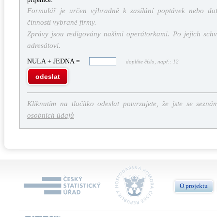
Formulář je určen výhradně k zasílání poptávek nebo dota
činností vybrané firmy.
Zprávy jsou redigovány našimi operátorkami. Po jejich schv
adresátovi.
NULA + JEDNA =
doplňte číslo, např.: 12
odeslat
Kliknutím na tlačítko odeslat potvrzujete, že jste se sezná
osobních údajů
O projektu