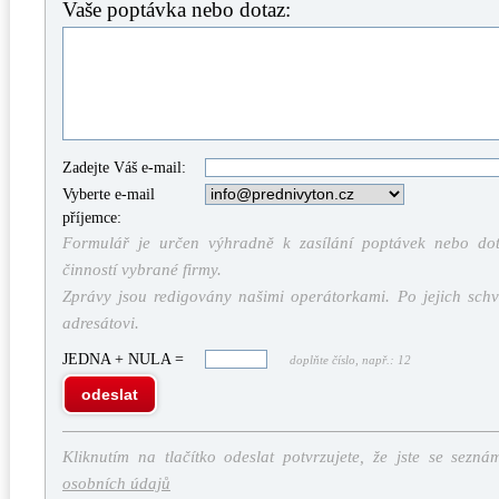
Vaše poptávka nebo dotaz:
Zadejte Váš e-mail:
Vyberte e-mail
příjemce:
Formulář je určen výhradně k zasílání poptávek nebo dota
činností vybrané firmy.
Zprávy jsou redigovány našimi operátorkami. Po jejich schv
adresátovi.
JEDNA + NULA =
doplňte číslo, např.: 12
odeslat
Kliknutím na tlačítko odeslat potvrzujete, že jste se sezná
osobních údajů