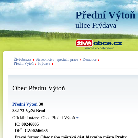
Přední Výtoň
ulice Frýdava
Živéobce.cz
Stavebnictví - speciální práce
Demolice
Přední Výtoň
Frýdava
Obec Přední Výtoň
Přední Výtoň
30
382 73 Vyšší Brod
Oficiální název: Obec Přední Výtoň
IČ:
00246085
DIČ:
CZ00246085
Právní forma:
Obec nebo městská část hlavního města Prahy