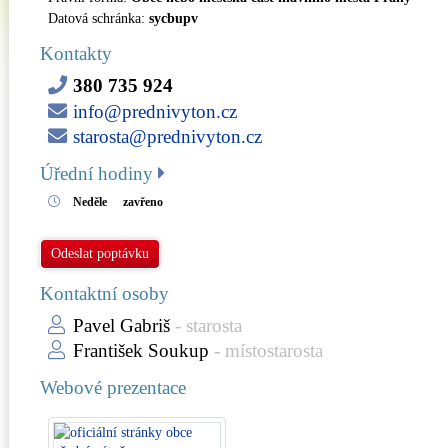
Datová schránka:
sycbupv
Kontakty
380 735 924
info@prednivyton.cz
starosta@prednivyton.cz
Úřední hodiny
Neděle
zavřeno
Odeslat poptávku
Kontaktní osoby
Pavel Gabriš
- starosta
František Soukup
- místostarosta
Webové prezentace