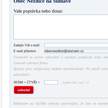
Obec Nezdice na Šumavě
Vaše poptávka nebo dotaz:
Zadejte Váš e-mail:
E-mail příjemce:
Formulář je určen výhradně k zasílání poptávek nebo dota
činností vybrané firmy.
Zprávy jsou redigovány našimi operátorkami. Po jejich schv
adresátovi.
SEDM + ČTYŘI =
doplňte číslo, např.: 12
odeslat
Kliknutím na tlačítko odeslat potvrzujete, že jste se sezná