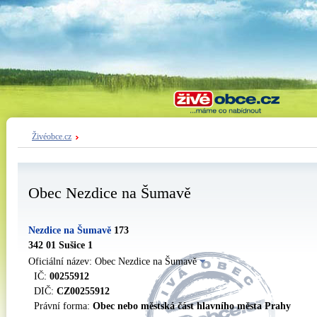
Živéobce.cz
Obec Nezdice na Šumavě
Nezdice na Šumavě
173
342 01 Sušice 1
Oficiální název: Obec Nezdice na Šumavě
IČ:
00255912
DIČ:
CZ00255912
Právní forma:
Obec nebo městská část hlavního města Prahy