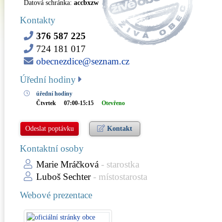
Datová schránka:
accbxzw
Kontakty
376 587 225
724 181 017
obecnezdice@seznam.cz
Úřední hodiny
úřední hodiny
Čtvrtek
07:00-15:15
Otevřeno
Odeslat poptávku
Kontakt
Kontaktní osoby
Marie Mráčková
- starostka
Luboš Sechter
- místostarosta
Webové prezentace