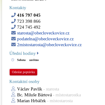
Kontakty
416 797 045
723 398 866
724 745 492
starosta@obecloveckovice.cz
podatelna@obecloveckovice.cz
2mistostarosta@obecloveckovice.cz
Úřední hodiny
Sobota
zavřeno
Odeslat poptávku
Kontaktní osoby
Václav Pavlík
- starosta
Bc. Miluše Bártová
- místostarostka
Marian Hrbáček
- místostarosta