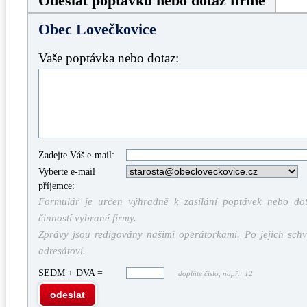
Odeslat poptávku nebo dotaz firmě
Obec Lovečkovice
Vaše poptávka nebo dotaz:
Zadejte Váš e-mail:
Vyberte e-mail
příjemce:
Formulář je určen výhradně k zasílání poptávek nebo dota
činností vybrané firmy.
Zprávy jsou redigovány našimi operátorkami. Po jejich schv
adresátovi.
SEDM + DVA =
doplňte číslo, např.: 12
odeslat