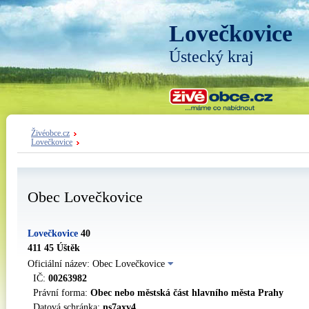
Lovečkovice
Ústecký kraj
Živéobce.cz
Lovečkovice
Obec Lovečkovice
Lovečkovice
40
411 45 Úštěk
Oficiální název: Obec Lovečkovice
IČ:
00263982
Právní forma:
Obec nebo městská část hlavního města Prahy
Datová schránka:
ns7axv4