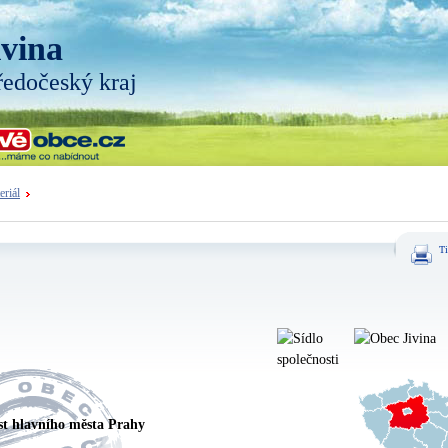
ivina
ředočeský kraj
eriál
Ti
st hlavního města Prahy