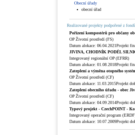
Obecní úřady
obecní úřad
Realizované projekty podpořené z fon
Pořízení kompostérů pro občany ob
OP Životní prostředí (FS)
Datum alokace: 06.04.2021Projekt fi
JIVINA, CHODNÍK PODÉL SILNIC
Integrovaný regionální OP (EFRR)
Datum alokace: 01.08.2018Projekt fi
Zateplení a výměna otopného systé
OP Životní prostředí (CF)
Datum alokace: 11.03.2015Projekt do
Zateplení obecního úřadu - obec Ji
OP Životní prostředí (CF)
Datum alokace: 04.09.2014Projekt do
Typový projekt - CzechPOINT - Kon
Integrovaný operační program (ERDF
Datum alokace: 10.07.2009Projekt do