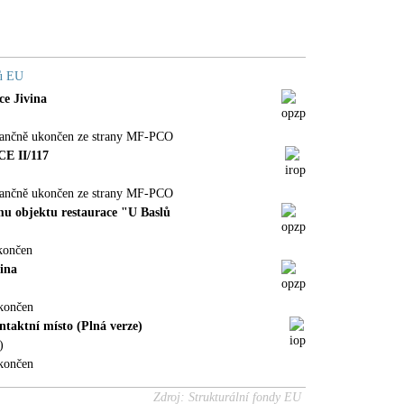
dů EU
ce Jivina
nančně ukončen ze strany MF-PCO
E II/117
nančně ukončen ze strany MF-PCO
mu objektu restaurace "U Baslů
končen
vina
končen
taktní místo (Plná verze)
)
končen
Zdroj: Strukturální fondy EU