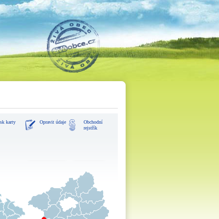
sk karty
Opravit údaje
Obchodní
rejstřík
zvětšit mapu
navigovat