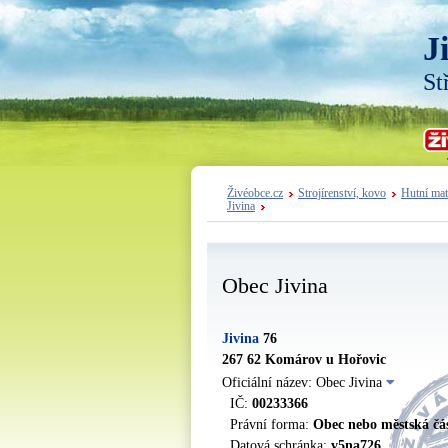
J
St
Živéobce.cz
Strojírenství, kovo
Hutní mat
Jivina
Obec Jivina
Jivina
76
267 62 Komárov u Hořovic
Oficiální název: Obec Jivina
IČ:
00233366
Právní forma:
Obec nebo městská čá
Datová schránka:
v5na726