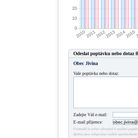
Odeslat poptávku nebo dotaz f
Obec Jivina
Vaše poptávka nebo dotaz:
Zadejte Váš e-mail:
E-mail příjemce:
Formulář je určen výhradně k zasílání poptáve
Zprávy jsou redigovány našimi operátorkami. 