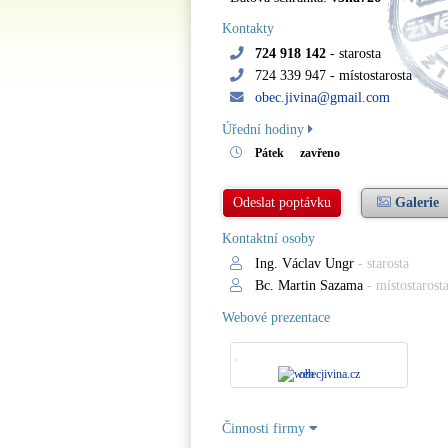
Kontakty
724 918 142
- starosta
724 339 947
- místostarosta
obec.jivina@gmail.com
Úřední hodiny
Pátek
zavřeno
Odeslat poptávku
Galerie
Kontaktní osoby
Ing. Václav Ungr
- starosta
Bc. Martin Sazama
- místostarost
Webové prezentace
obecjivina.cz
Činnosti firmy