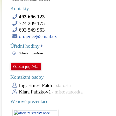
Kontakty
493 696 123
724 209 175
603 549 963
ou.jerice@cmail.cz
Úřední hodiny
Sobota
zavřeno
Odeslat poptávku
Kontaktní osoby
Ing. Ernest Páldi
- starosta
Klára Pařízková
- místostarostka
Webové prezentace