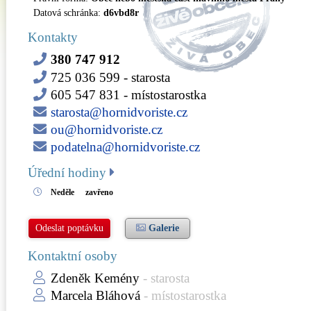
Datová schránka:
d6vbd8r
Kontakty
380 747 912
725 036 599
- starosta
605 547 831
- místostarostka
starosta@hornidvoriste.cz
ou@hornidvoriste.cz
podatelna@hornidvoriste.cz
Úřední hodiny
Neděle
zavřeno
Odeslat poptávku
Galerie
Kontaktní osoby
Zdeněk Kemény
- starosta
Marcela Bláhová
- místostarostka