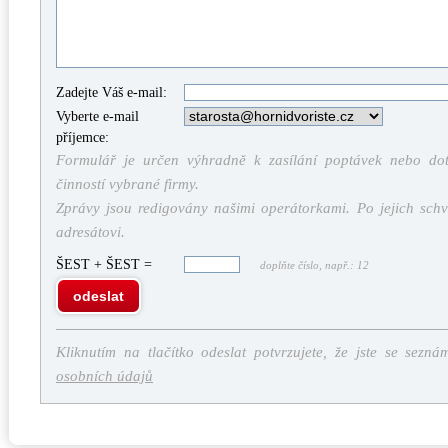
Zadejte Váš e-mail:
Vyberte e-mail
příjemce:
Formulář je určen výhradně k zasílání poptávek nebo dota
činností vybrané firmy.
Zprávy jsou redigovány našimi operátorkami. Po jejich schv
adresátovi.
ŠEST + ŠEST =
doplňte číslo, např.: 12
odeslat
Kliknutím na tlačítko odeslat potvrzujete, že jste se sezná
osobních údajů