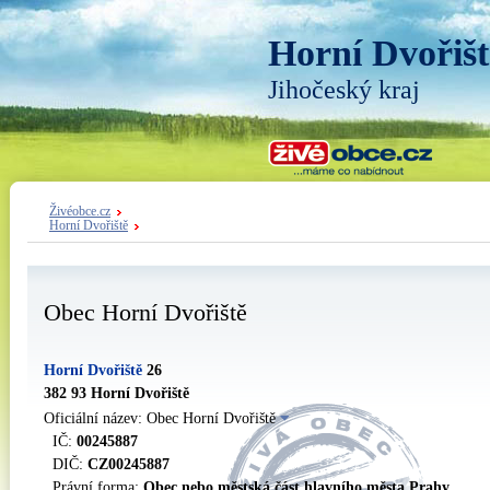
Horní Dvořišt
Jihočeský kraj
Živéobce.cz
Horní Dvořiště
Obec Horní Dvořiště
Horní Dvořiště
26
382 93 Horní Dvořiště
Oficiální název: Obec Horní Dvořiště
IČ:
00245887
DIČ:
CZ00245887
Právní forma:
Obec nebo městská část hlavního města Prahy