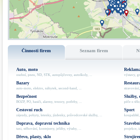
Činnosti firem
Seznam firem
N
Auto, moto
Reklama
osobní, pneu, ND, STK, autopůjčovny, autoškoly, ...
výstavy, gr
Bazary
Restaur
auto-moto, elektro, nábytek, second-hand, ...
stravování,
Bezpečnost
Služby, 
BOZP, PO, hasiči, alarmy, trezory, potřeby, ...
péče o tělo,
Cestovní ruch
Sport
zájezdy, pobyty, letenky, jízdenky, průvodcovské služby, ...
koupaliště,
Doprava, dopravní technika
Stavebni
taxi, stěhování, kontejnery, jeřáby, výtahy, ...
projekce, i
Dřevo, plasty, sklo
Strojíre