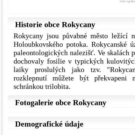
oční optik
Historie obce Rokycany
Rokycany jsou půvabné město ležící n
Holoubkovského potoka. Rokycanské úz
paleontologických nalezišť. Ve skalách
dochovaly fosilie v typických kulovitýc
laiky proslulých jako tzv. "Rokyca
rozklepnutí můžete být překvapeni 
schránkou trilobita.
Fotogalerie obce Rokycany
Demografické údaje