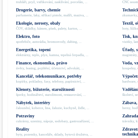
truhláři, pryž, vstřikování, zasklívání, porcelán, ...
CNC soustru
Drogerie, barvy, chemie
Technick
parfumerie, laky, stříkací pistole, malíři, maziva, ...
zkumavky, 
Ekologie, nerosty, obaly
Textil, 
ČOV, skládky, kámen, písek, palety, karton, ...
boty, lůžko
Elektro, foto
Tisk, kn
spotřebiče, autorádia, hromosvody, dabing, ...
vizitky, la
Energetika, topení
Úřady, 
elektrárny, teplo, plyn, kamna, tepelná čerpadla, ...
magistráty,
Finance, ekonomika, právo
Voda, v
úvěry, leasing, pojištění, účetnictví, advokáti, ...
koupelny, č
Kancelář, telekomunikace, potřeby
Výpočetn
kopírky, pokladny, faxy, telefony, papírnictví, ...
hardware, 
Klenoty, bižuterie, starožitnosti
Vzdělání
šperky, hodinářství, starožitnosti, restaurování, ...
školství, s
Nábytek, interiéry
Zábava,
čalounění, koberce, lina, žaluzie, kuchyně, židle, ...
herny, hudb
Potraviny
Zahrada,
cukrárny, uzeniny, nápoje, sodobary, gastrozařízení, ...
trávníky, k
Reality
Zdravotn
technik
byty, pozemky, kanceláře, sklady, bytová družstva, ...