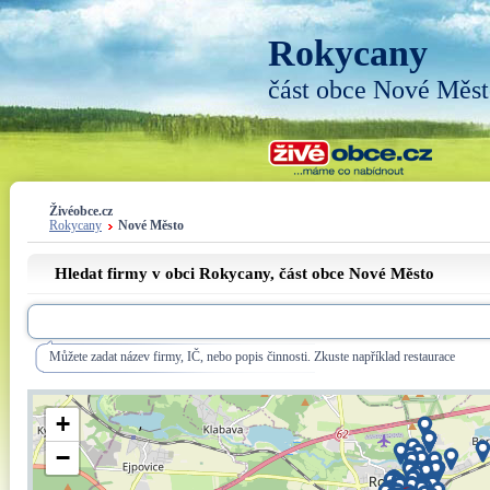
Rokycany
část obce Nové Měs
Živéobce.cz
Rokycany
Nové Město
Hledat firmy v obci Rokycany, část obce
Nové Město
Můžete zadat název firmy, IČ, nebo popis činnosti. Zkuste například restaurace
+
−