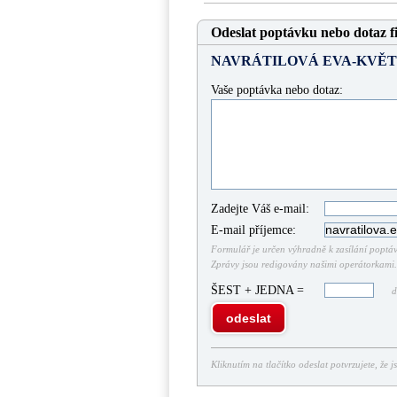
Odeslat poptávku nebo dotaz f
NAVRÁTILOVÁ EVA-KVĚT
Vaše poptávka nebo dotaz:
Zadejte Váš e-mail:
E-mail příjemce:
Formulář je určen výhradně k zasílání poptáve
Zprávy jsou redigovány našimi operátorkami. 
ŠEST + JEDNA =
do
odeslat
Kliknutím na tlačítko odeslat potvrzujete, že j