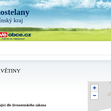
ostelany
ínský kraj
KVĚTINY
+
−
jící dle živnostenského zákona