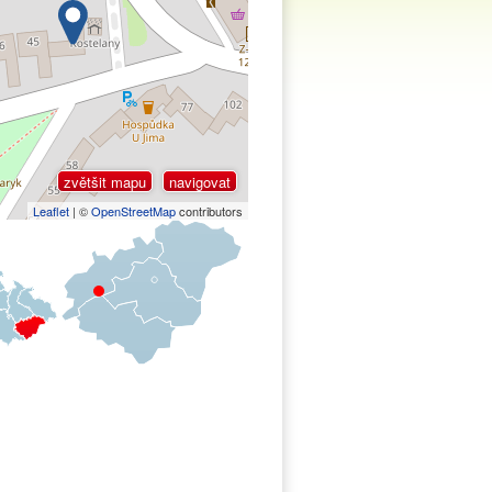
zvětšit mapu
navigovat
Leaflet
| ©
OpenStreetMap
contributors