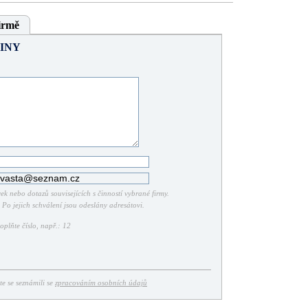
irmě
INY
k nebo dotazů souvisejících s činností vybrané firmy.
Po jejich schválení jsou odeslány adresátovi.
plňte číslo, např.: 12
ste se seznámili se
zpracováním osobních údajů