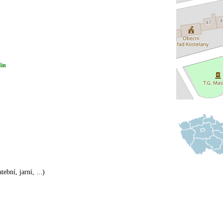
din
ební, jarní, ...)