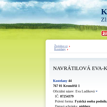
K
Zl
Živéobce.cz
Kostelany
NAVRÁTILOVÁ EVA-
Kostelany
44
767 01 Kroměříž 1
Oficiální název: Eva Ludíková
IČ:
87254379
Právní forma:
Fyzická osoba podnika
Datová schránka:
niddgrz