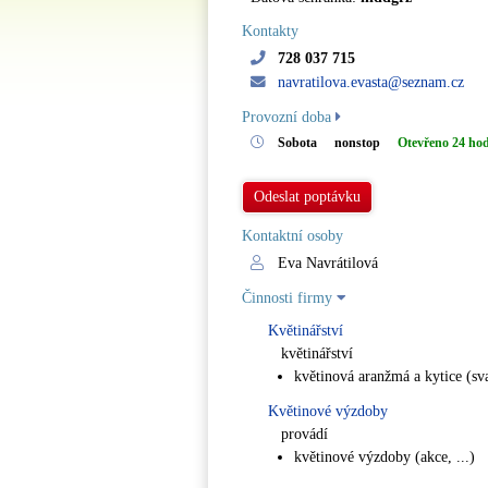
Kontakty
728 037 715
navratilova.evasta@seznam.cz
Provozní doba
Sobota
nonstop
Otevřeno 24 ho
Odeslat poptávku
Kontaktní osoby
Eva Navrátilová
Činnosti firmy
Květinářství
květinářství
květinová aranžmá a kytice (svat
Květinové výzdoby
provádí
květinové výzdoby (akce, ...)