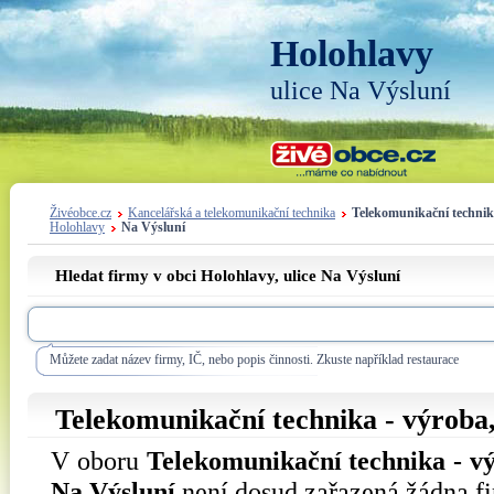
Holohlavy
ulice Na Výsluní
Živéobce.cz
Kancelářská a telekomunikační technika
Telekomunikační technik
Holohlavy
Na Výsluní
Hledat firmy v obci Holohlavy, ulice
Na Výsluní
Můžete zadat název firmy, IČ, nebo popis činnosti. Zkuste například restaurace
Telekomunikační technika - výroba,
V oboru
Telekomunikační technika - v
Na Výsluní
není dosud zařazená žádna f