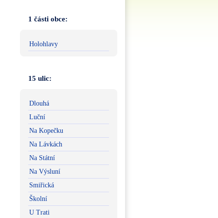
1 části obce:
Holohlavy
15 ulic:
Dlouhá
Luční
Na Kopečku
Na Lávkách
Na Státní
Na Výsluní
Smiřická
Školní
U Trati