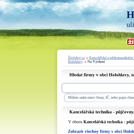
H
ul
Živéobce.cz
Kancelářská a telekomunikační 
Holohlavy
Na Výsluní
Hledat firmy v obci Holohlavy, u
Můžete zadat název firmy, IČ, nebo popis činno
Kancelářská technika - půjčovny,
V oboru
Kancelářská technika - půj
Zobrazit všechny firmy v obci Holo