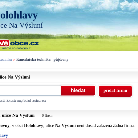
olohlavy
ice Na Výsluní
technika
Kancelářská technika - půjčovny
lice
Na Výsluní
přidat firmu
sti. Zkuste například restaurace
 ulice
Na Výsluní
0 firem
čovny
, v obci
Holohlavy
, ulice
Na Výsluní
není dosud zařazená žádna firma.
hlavy