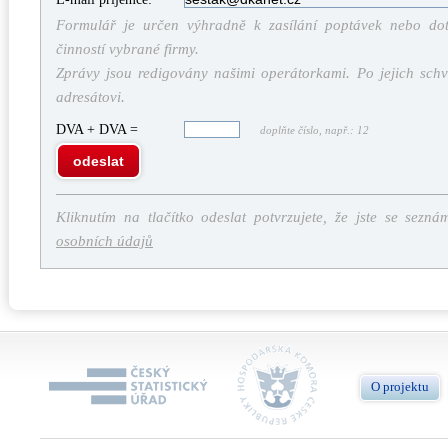
Formulář je určen výhradně k zasílání poptávek nebo dota
činností vybrané firmy.
Zprávy jsou redigovány našimi operátorkami. Po jejich schv
adresátovi.
DVA + DVA =
doplňte číslo, např.: 12
odeslat
Kliknutím na tlačítko odeslat potvrzujete, že jste se sezná
osobních údajů
O projektu