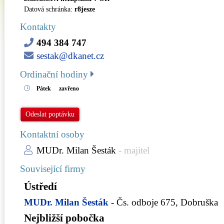
Datová schránka:
r8jesze
Kontakty
494 384 747
sestak@dkanet.cz
Ordinační hodiny
Pátek
zavřeno
Odeslat poptávku
Kontaktní osoby
MUDr. Milan Šesták
- majitel
Související firmy
Ústředí
MUDr. Milan Šesták
- Čs. odboje 675, Dobruška
Nejbližší pobočka