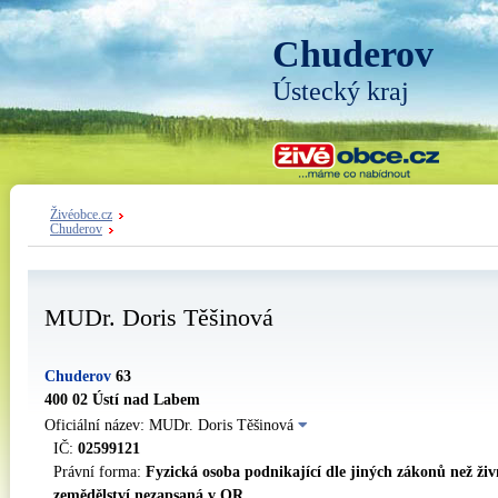
Chuderov
Ústecký kraj
Živéobce.cz
Chuderov
MUDr. Doris Těšinová
Chuderov
63
400 02 Ústí nad Labem
Oficiální název: MUDr. Doris Těšinová
IČ:
02599121
Právní forma:
Fyzická osoba podnikající dle jiných zákonů než ži
zemědělství nezapsaná v OR