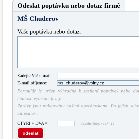
Odeslat poptávku nebo dotaz firmě
MŠ Chuderov
Vaše poptávka nebo dotaz:
Zadejte Váš e-mail:
E-mail příjemce:
Formulář je určen výhradně k zasílání poptávek nebo dota
činností vybrané firmy.
Zprávy jsou redigovány našimi operátorkami. Po jejich schv
adresátovi.
ČTYŘI + DVA =
doplňte číslo, např.: 12
odeslat