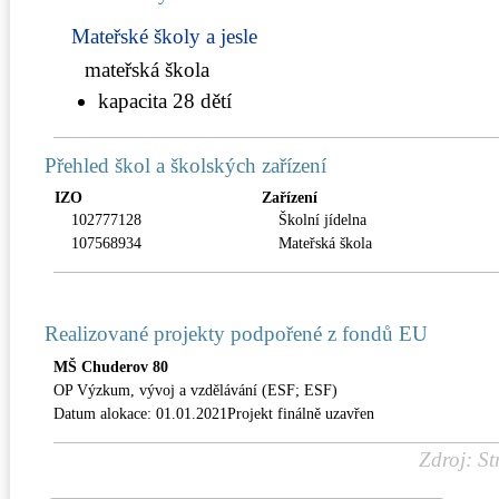
Mateřské školy a jesle
mateřská škola
kapacita 28 dětí
Přehled škol a školských zařízení
IZO
Zařízení
102777128
Školní jídelna
107568934
Mateřská škola
Realizované projekty podpořené z fondů EU
MŠ Chuderov 80
OP Výzkum, vývoj a vzdělávání (ESF; ESF)
Datum alokace: 01.01.2021Projekt finálně uzavřen
Zdroj: St