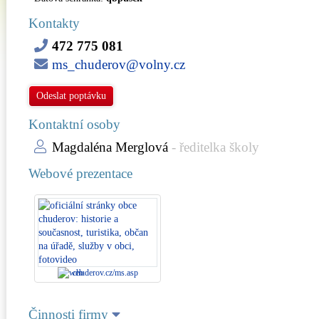
Kontakty
472 775 081
ms_chuderov@volny.cz
Odeslat poptávku
Kontaktní osoby
Magdaléna Merglová
- ředitelka školy
Webové prezentace
chuderov.cz/ms.asp
Činnosti firmy