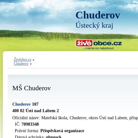
Chuderov
Ústecký kraj
Živéobce.cz
Chuderov
MŠ Chuderov
Chuderov
107
400 02 Ústí nad Labem 2
Oficiální název: Mateřská škola, Chuderov, okres Ústí nad Labem, pří
IČ:
70983348
Právní forma:
Příspěvková organizace
Datová schránka:
qbpusck